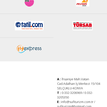
A :
İhsaniye Mah.Vatan
Cad.Adalhan İş Merkezi 15/104
SELÇUKLU-KONYA
T :
0-332-3206969 / 0-332-
3205350
E :
info@sufiturizm.com.tr
/
sufiturizm@hotmail.com